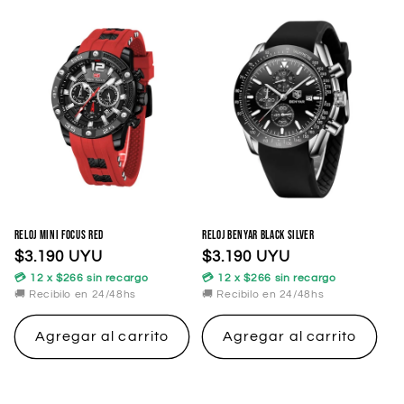
Reloj MINI FOCUS RED
Reloj Benyar Black Silver
Precio
$3.190 UYU
Precio
$3.190 UYU
habitual
habitual
💳 12 x $266 sin recargo
💳 12 x $266 sin recargo
🚚 Recibilo en 24/48hs
🚚 Recibilo en 24/48hs
Agregar al carrito
Agregar al carrito