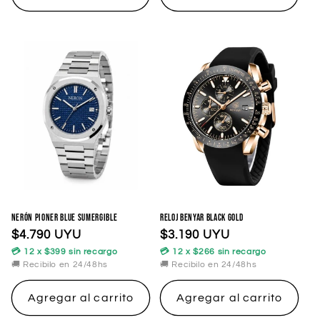
Nerón Pioner Blue Sumergible
Reloj Benyar Black Gold
Precio
$4.790 UYU
Precio
$3.190 UYU
habitual
habitual
💳 12 x $399 sin recargo
💳 12 x $266 sin recargo
🚚 Recibilo en 24/48hs
🚚 Recibilo en 24/48hs
Agregar al carrito
Agregar al carrito