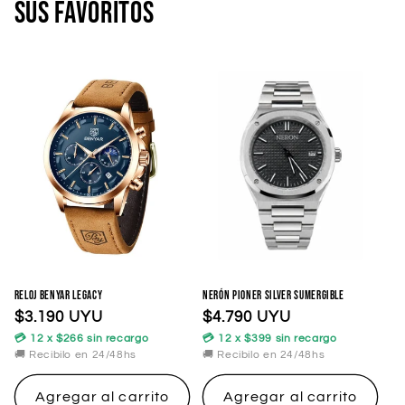
sus favoritos
Reloj Benyar Legacy
Nerón Pioner Silver Sumergible
Precio
$3.190 UYU
Precio
$4.790 UYU
habitual
habitual
💳 12 x $266 sin recargo
💳 12 x $399 sin recargo
🚚 Recibilo en 24/48hs
🚚 Recibilo en 24/48hs
Agregar al carrito
Agregar al carrito