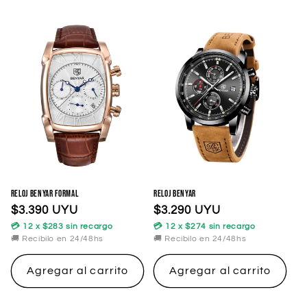
Reloj Benyar Formal
Reloj Benyar
Precio
$3.390 UYU
Precio
$3.290 UYU
habitual
habitual
💳 12 x $283 sin recargo
💳 12 x $274 sin recargo
🚚 Recibilo en 24/48hs
🚚 Recibilo en 24/48hs
Agregar al carrito
Agregar al carrito